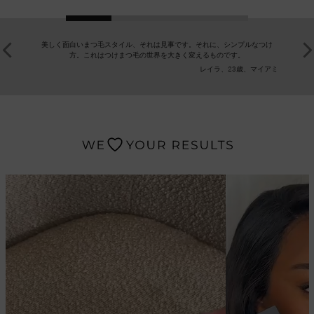
美しく面白いまつ毛スタイル、それは見事です。それに、シンプルなつけ
素晴らし
方。これはつけまつ毛の世界を大きく変えるものです。
ディバイ
レイラ、23歳、マイアミ