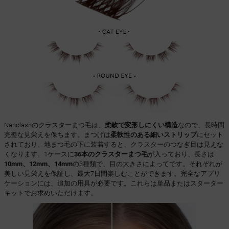
Nanolashのクラスターまつ毛は、
柔軟で変形しにくい構造
なので、長時間
完璧な見栄えを保ちます。まつげは
柔軟性のある細いストリップ
にセット
されており、地まつ毛の下に装着すると、クラスターのつなぎ目は見えな
くなります。1ケースに
36本のクラスターまつ毛
が入っており、長さは
10mm、12mm、14mm
の3種類で、目の大きさによって
です。それぞれが
美しい見栄えを保証し、最大7日間楽しむことができます。完全なアプリ
ケーションには、追加の用具が必要です。これらは単品またはスターター
キットでお求めいただけます。