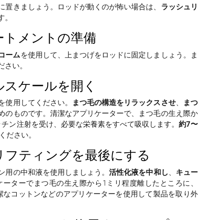
に置きましょう。ロッドが動くのが怖い場合は、
ラッシュリ
す。
トメントの準備
コーム
を使用して、上まつげをロッドに固定しましょう。ま
ださい。
スケールを開く
を使用してください。
まつ毛の構造をリラックスさせ
、
まつ
めのものです。清潔なアプリケーターで、まつ毛の生え際か
ラチン注射を受け、必要な栄養素をすべて吸収します。
約7〜
ください。
フティングを最後にする
ン用の中和液を使用しましょう。
活性化液を中和し
、
キュー
ケーターでまつ毛の生え際から1ミリ程度離したところに、
潔なコットンなどのアプリケーターを使用して製品を取り外