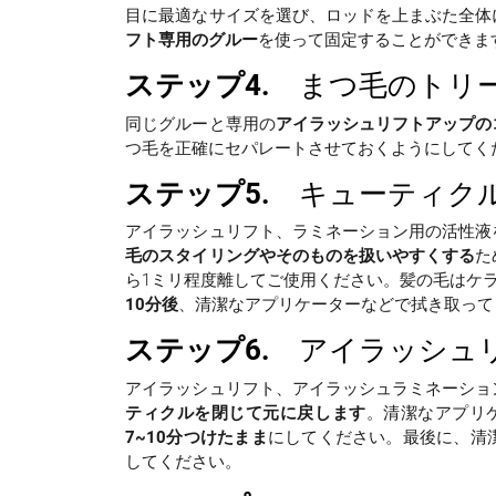
目に最適なサイズを選び、ロッドを上まぶた全体
フト専用のグルー
を使って固定することができま
ステップ4.
まつ毛のトリー
同じグルーと専用の
アイラッシュリフトアップの
つ毛を正確にセパレートさせておくようにしてく
ステップ5.
キューティクル
アイラッシュリフト、ラミネーション用の活性液
毛のスタイリングやそのものを扱いやすくする
た
ら1ミリ程度離してご使用ください。髪の毛はケ
10分後
、清潔なアプリケーターなどで拭き取って
ステップ6.
アイラッシュリ
アイラッシュリフト、アイラッシュラミネーショ
ティクルを閉じて元に戻します
。清潔なアプリ
7~10分つけたまま
にしてください。最後に、清
してください。