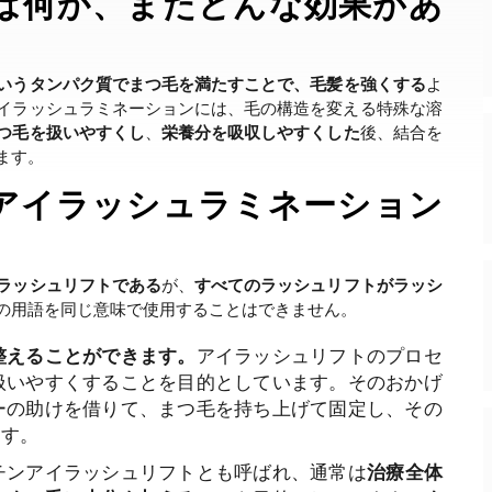
は何か、またどんな効果があ
いうタンパク質でまつ毛を満たすことで、毛髪を強くする
よ
イラッシュラミネーションには、毛の構造を変える特殊な溶
つ毛を扱いやすくし
、
栄養分を吸収しやすくした
後、結合を
ます。
アイラッシュラミネーション
ラッシュリフトである
が、
すべてのラッシュリフトがラッシ
の用語を同じ意味で使用することはできません。
整えることができます。
アイラッシュリフトのプロセ
扱いやすくすることを目的としています。そのおかげ
ーの助けを借りて、まつ毛を持ち上げて固定し、その
ます。
チンアイラッシュリフトとも呼ばれ、通常は
治療全体