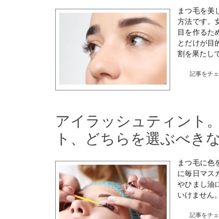
まつ毛を美
方法です。
目を作るた
とだけが目
割を果たし
記事をチ
アイラッシュティント
ト、どちらを選ぶべき
まつ毛に色
に毎日マス
やひまし油
いけません
記事をチ