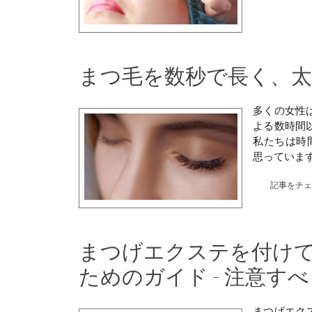
まつ毛を数秒で長く、
多くの女性
よる数時間
私たちは時
思っていま
記事をチ
まつげエクステを付け
ためのガイド - 注意す
まつげエク