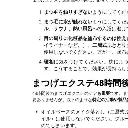
まつ毛を触りすぎない
ようにしてくだ
まつ毛に水が触れない
ようにしてくだ
ル、サウナ、熱い風呂
への入浴は避け
目の周りに化粧品を塗布するのは控え
イライナーなど。）、
二層式ふきとり
使用しないでください。万が一、塗布
寝相
に気をつけてください。枕にま
す。こうすることで、効果が長持ちし
まつげエクステ48時間
48時間後のまつげエクステのケア
も重要
です。ま
要ありませんが、以下のような
特定の活動や製品
オイルベースのメイク落とし（二層式
イル）は使用しないでください。グル
めてしまいます。