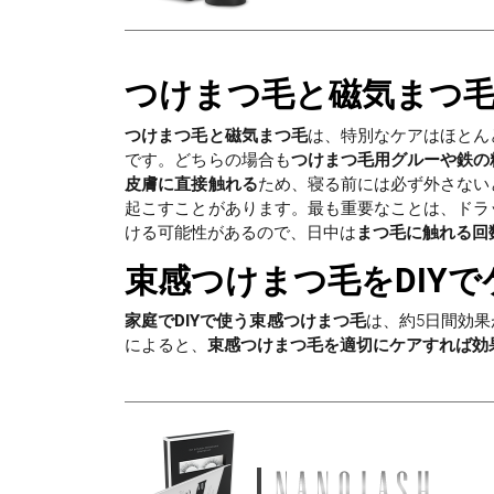
つけまつ毛と磁気まつ
つけまつ毛と磁気まつ毛
は、特別なケアはほとん
です。どちらの場合も
つけまつ毛用グルーや鉄の
皮膚に直接触れる
ため、寝る前には必ず外さない
起こすことがあります。最も重要なことは、ドラ
ける可能性があるので、日中は
まつ毛に触れる回
束感つけまつ毛をDIY
家庭でDIYで使う束感つけまつ毛
は、約5日間効
によると、
束感つけまつ毛を適切にケアすれば効