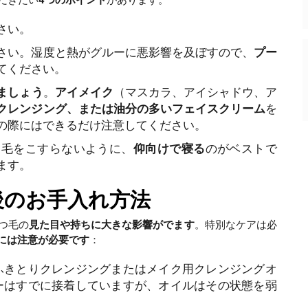
さい。
さい。湿度と熱がグルーに悪影響を及ぼすので、
プー
てください。
ましょう
。
アイメイク
（マスカラ、アイシャドウ、ア
クレンジング、または油分の多いフェイスクリーム
を
の際にはできるだけ注意してください。
つ毛をこすらないように、
仰向けで寝る
のがベストで
ます。
後のお手入れ方法
つ毛の
見た目や持ちに大きな影響がでます
。特別なケアは必
には注意が必要です
：
ふきとりクレンジングまたはメイク用クレンジングオ
ーはすでに接着していますが、オイルはその状態を弱