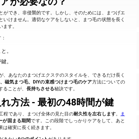
ケアが必要なの？
とができ、非侵襲的です。しかし、そのためには、まつげエ
といけません。適切なケアをしないと、まつ毛の状態を長く
います。
す：
こと。
が鍵。
が、あなたのまつげエクステのスタイルを、できるだけ長く
、磁気まつ毛、DIYの束感つけまつ毛のケア
方法についての
することが、
長持ちさせる
秘訣です。
方法 - 最初の48時間が鍵
工程であり、まつげ全体の見た目の
耐久性を左右します
。
ま
ーが固まる期間
です。この段階でしっかりケアをして、あと
果は確実に長く続きます。
だきたい
4つのポイント
があります。