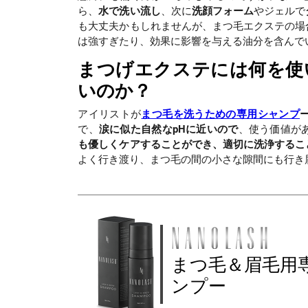
ら、
水で洗い流し
、次に
洗顔フォーム
やジェルで
も大丈夫かもしれませんが、まつ毛エクステの場
は強すぎたり、効果に影響を与える油分を含んで
まつげエクステには何を使
いのか？
アイリストが
まつ毛を洗うための専用シャンプ
で、
涙に似た自然なpHに近いので
、使う価値が
も優しくケアすることができ、適切に洗浄するこ
よく行き渡り、まつ毛の間の小さな隙間にも行き
まつ毛＆眉毛用
ンプー