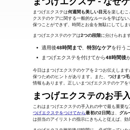
まつげエクステ - なぜ
まつげエクステは
何週間も美しい目元
を楽しむこ
クステのケアに関する一般的なルールを学ばない
保つことができず、時間とお金を無駄にしてしま
まつげエクステのケアは
2つの段階
に分けられま
適用後
48時間まで
、
特別なケア
を行う
まつげエクステを付けてから
48時間後
今日はまつげエクステのケアを２つお伝えします
保つためのヒントがあります。また、
つけまつ毛
情報もあります。正しいまつげエクステのケアを
まつげエクステのお手入れ
これはまつげエクステの手入れの中で最も重要な
つげエクステをつけてから
最初の2日間
は、
グル
は担当のアイリストの指示にきちんと従えば、効
まつげエクステ施術後48時間に、必ず守っていた