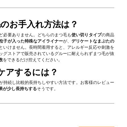
毛のお手入れ方法は？
ど必要ありません。どちらのまつ毛も
使い切りタイプ
の商品
粒子が入った特殊なアイライナー
が、
デリケートなまぶたの
といけません。長時間着用すると、アレルギー反応や刺激を
ッグストアで販売されているグルーに耐えられずまつ毛が抜
数
をできるだけ控えてください。
でケアするには？
果が持続し比較的長持ちしやすい方法です。お客様のレビュー
果が少し長持ちする
そうです。