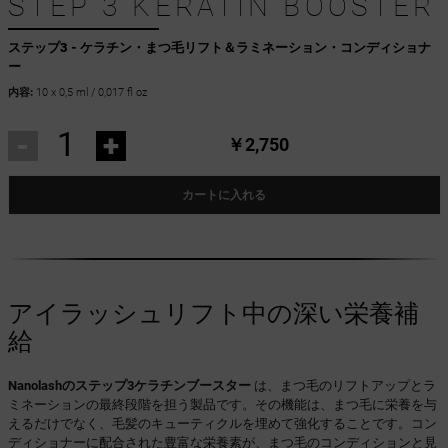
STEP 3 KERATIN BOOSTER
ステップ3 - ケラチン・まつ毛リフト＆ラミネーション・コンディショナ
ー
内容:
10 x 0,5 ml / 0,017 fl oz
-
+
￥2,750
カートに入れる
アイラッシュリフト中の深い栄養補
給
Nanolashのステップ3ケラチンブースター
は、まつ毛のリフトアップとラ
ミネーションの最終段階を担う製品です。その機能は、まつ毛に栄養を与
えるだけでなく、毛髪のキューティクルを埋めて強化することです。コン
ディショナーに配合された豊富な栄養素が、まつ毛のコンディションと見