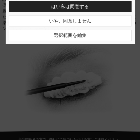
ほど離してください。まつ毛の状態によって異なりますが、7～10分間放
はい私は同意する
置します。その後、コットンまたはアプリケーターで製品を取り除いてく
ださい。まつ毛を染めたい場合は、ケラチンコンディショナーを塗る前に
いや、同意しません
染めてください。パッケージにはケラチン・まつ毛リフト＆ラミネーショ
ン・コンディショナーが10包入っています。
選択範囲を編集
美容関係者の方で、弊社にご協力いただける方はご連絡ください。