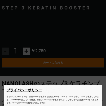
STEP 3 KERATIN BOOSTER
-
+
￥2,750
カートに入れる
NANOLASHのステップ3 ケラチンブ
ースター
の使い方は？
プライバシーポリシー
当社のウェブサイトでは、外部ツールを使用するためにサードパーティ Cookie を含む Cookie を使用していま
す。ユーザーが同意しない場合は、必要な Cookie のみが使用されます。ブラウザの設定はいつでも変更でき
ステップ3ケラチンブースター
は、まつ毛を持ち上げ、ラミネートする最
ます。すべての Cookie の使用に同意しますか?
終ステップを担当します。まつ毛の根元から塗布します。水際から1mm