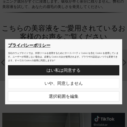
ョニング成分がすぐに浸透します。吸収が早く余分に残りません。弊社の
美容液を試して、あなたの眉毛の美しさを発見してください。
こちらの美容液をご愛用されているお
客様のお声をご覧ください
プライバシーポリシー
当社のウェブサイトでは、外部ツールを使用するためにサードパーティ Cookie を含む Cookie を使用していま
す。ユーザーが同意しない場合は、必要な Cookie のみが使用されます。ブラウザの設定はいつでも変更でき
私は生まれてからずっと眉毛がぼさぼさだったり、変な隙間があるのに悩ま
流行りに
ます。すべての Cookie の使用に同意しますか?
されてきました。でも、この美容液を愛用しているおかげで、眉毛が綺麗に
もNano
且つ自然に見えるようになりました！
はい私は同意する
汐音（34歳）、京都府
いや、同意しません
選択範囲を編集