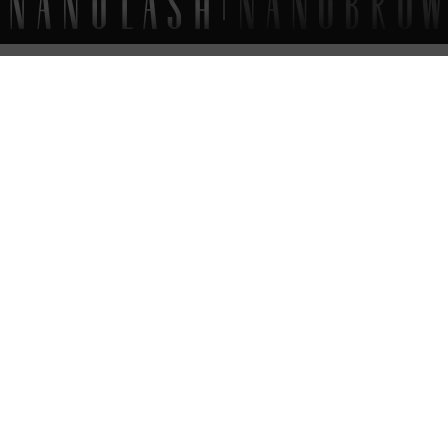
よくあるご質問
あなたが知っておくべきすべて
のこと
Nanobrow眉毛用美容液を使ったら、いつ頃から効果がでるの？
マイクロブレードをした眉毛に、この眉毛用美容液を使ってもいい？
眉毛美容液は自然な眉毛の色に影響はあるの？
Nanobrow眉毛美容液 – 成分（INCI）
Nanobrow眉毛美容液 – 使用期限
注文した商品はどのくらいで届く？
海外からも注文可能なの？
完璧な
まつ毛
の時間です