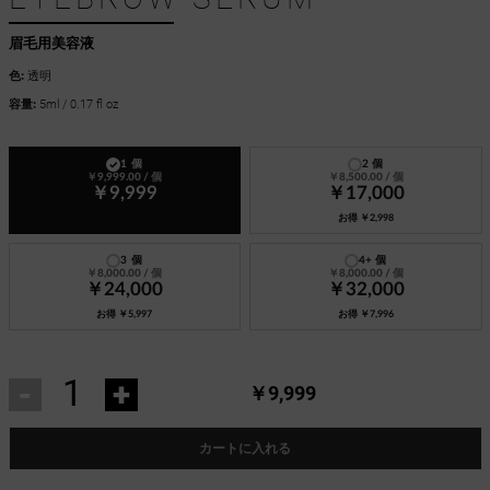
眉毛用美容液
色:
透明
容量:
5ml / 0.17 fl oz
1 個
2 個
￥9,999.00
/ 個
￥8,500.00
/ 個
￥9,999
￥17,000
お得
￥2,998
3 個
4+ 個
￥8,000.00
/ 個
￥8,000.00
/ 個
￥24,000
￥32,000
お得
￥5,997
お得
￥7,996
-
+
￥9,999
カートに入れる