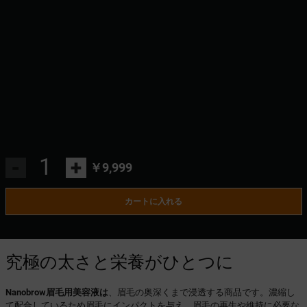
-
+
￥9,999
カートに入れる
究極の太さと栄養がひとつに
Nanobrow眉毛用美容液は
、眉毛の奥深くまで浸透する商品です。濃縮し
て配合しているため眉毛にインパクトを与え、眉毛の再生や維持に必要な