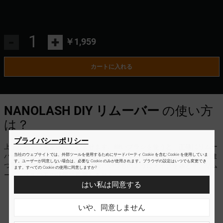
-
+
￥1,959
カートに入れる
NANOLASH DIY リムーバー
の使い方
は？
プライバシーポリシー
上下からまつ毛全体になじませます。細いブラシを使うと、正確にリムー
バーを塗ることができます。約30秒待ち、まつ毛の束を指でつかみ、地ま
当社のウェブサイトでは、外部ツールを使用するためにサードパーティ Cookie を含む Cookie を使用していま
す。ユーザーが同意しない場合は、必要な Cookie のみが使用されます。ブラウザの設定はいつでも変更でき
つ毛から引き剥がします。その後、いつものようにメイクを落とす。リム
ます。すべての Cookie の使用に同意しますか?
ーバーはまつ毛の状態に影響しません。
はい私は同意する
いや、同意しません