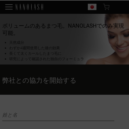
ボリュームのあるまつ毛。
NANOLASH
でのみ実現
可能。
天然成分
わずか4週間使用した後の効果
長くて太くカールしたまつ毛に
研究によって確認された独自のフォーミュラ
弊社との協力
を開始する