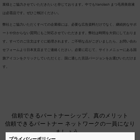
業様とご協力させていただきたいと存じております。中でもNanolash まつ毛用美容液
は必需品です。ぜひご検討ください。
弊社とご協力いただくすべての企業様には、必要な広告資料だけでなく、継続的なサポ
ートや分からない質問にもご対応させていただきます。弊社は時間を大切にしておりま
す。すべてのご注文はすぐに処理されます。ご不明な点がございましたら、お問い合わ
せフォームより日本支店までご連絡ください。必要に応じて、サイトメニューにある国
旗アイコンをクリックしていただくと、国に適した言語バージョンをお選びいただけま
す。
信頼できるパートナーシップ、真のメリット
信頼できるパートナー ネットワークの一員になり
ましょう。
プライバシーポリシー