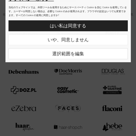
当社のウェブサイトでは、外部ツールを使用するためにサードパーティ Cookie を含む Cookie を使用していま
小売パートナー
す。ユーザーが同意しない場合は、必要な Cookie のみが使用されます。ブラウザの設定はいつでも変更でき
化粧品店、さまざまなマーケットプレイスプラットフォーム、有名な美容院で私たちの製品を見
ます。すべての Cookie の使用に同意しますか?
つけることができます。
はい私は同意する
いや、同意しません
選択範囲を編集