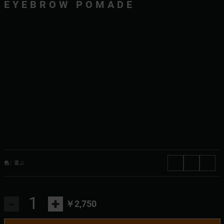
EYEBROW POMADE
色 :
選ぶ
-
+
￥2,750