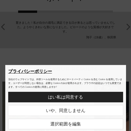
驚きました！私が自分の眉毛に満足できる日が来るとは思っていませんでし
眉毛のボ
た。ようやくきれいな形になりました。ビロードのような質感が大好きで
や濃さが足
す。
で、自分
翔子（28歳）、秋田県
プライバシーポリシー
当社のウェブサイトでは、外部ツールを使用するためにサードパーティ Cookie を含む Cookie を使用していま
す。ユーザーが同意しない場合は、必要な Cookie のみが使用されます。ブラウザの設定はいつでも変更でき
ます。すべての Cookie の使用に同意しますか?
はい私は同意する
いや、同意しません
選択範囲を編集