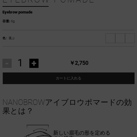
Eyebrow pomade
容量:
6g
色 :
選ぶ
-
+
￥2,750
カートに入れる
NANOBROWアイブロウポマードの効
果とは？
新しい眉毛の形を定める