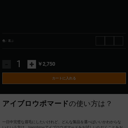
色 :
選ぶ
-
+
￥2,750
カートに入れる
アイブロウポマード
の使い方は？
一日中完璧な眉毛にしたいけれど、どんな製品を選べばいいかわからな
いという方は、Nanobrowアイブロウポマードをお試しいただくことをお