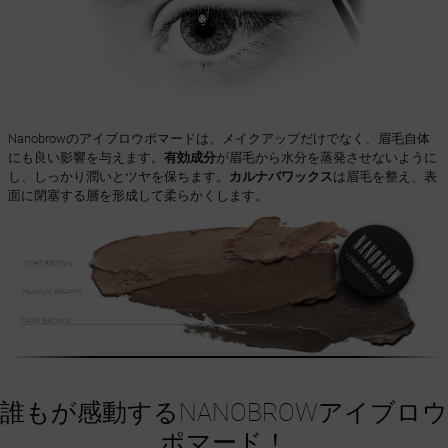
Nanobrowのアイブロウポマードは、メイクアップだけでなく、眉毛自体
にも良い影響を与えます。
有効成分
が眉毛から水分を蒸発させないように
し、しっかり潤いとツヤを保ちます。
カルナバワックス
は眉毛を整え、表
面に閉塞する層を形成して柔らかくします。
誰もが感動するNANOBROWアイブロウ
ポマード！