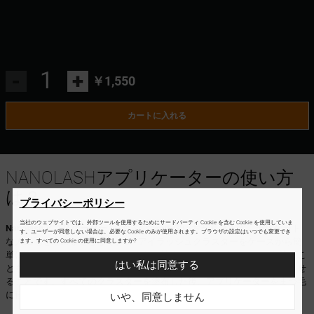
-
+
￥1,550
カートに入れる
NANOLASHアプリケーターの使い方
は？
プライバシーポリシー
当社のウェブサイトでは、外部ツールを使用するためにサードパーティ Cookie を含む Cookie を使用していま
Nanolashアプリケーター
にはいくつかの使い方があります。デリケート
す。ユーザーが同意しない場合は、必要な Cookie のみが使用されます。ブラウザの設定はいつでも変更でき
な人工毛を傷めることなく、DIYアイラッシュクラスターをケースから簡
ます。すべての Cookie の使用に同意しますか?
単に取り出すことができます。また、地まつげの下にクラスターを塗るこ
はい私は同意する
ともできます。最も重要な機能は、つけまつ毛と本物のまつ毛を融合させ
ることです。すべてのクラスターを塗布した後、アプリケーターをまつ毛
に軽く押し当て、接着剤がまつげをしっかりと接着させます。
いや、同意しません