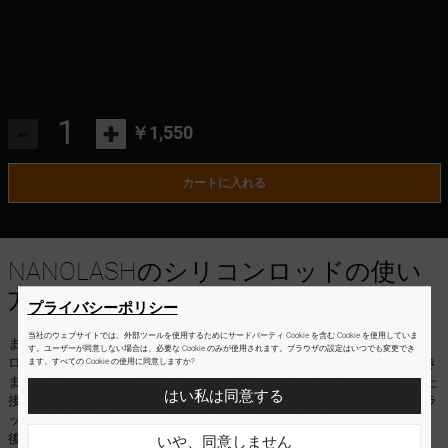
-
+
￥1,550
カートに入れる
NANOLASHのシリコンロッドの使い
方は？
プライバシーポリシー
当社のウェブサイトでは、外部ツールを使用するためにサードパーティ Cookie を含む Cookie を使用していま
まず、3つのサイズのシリコンロッドを目に装着します。必要であれば、
す。ユーザーが同意しない場合は、必要な Cookie のみが使用されます。ブラウザの設定はいつでも変更でき
ロッドがまぶたによりよく密着するように端を簡単に切り取ることができ
ます。すべての Cookie の使用に同意しますか?
ます。当社のロッドを作成するために使用されているシリコンは、優れた
はい私は同意する
接着性を保証します。必要であれば、ロッドの下に接着剤を塗り、アイラ
ッシュリフトの際にロッドが皮膚に完全に密着するようにします。その
後、同じ接着剤でまつげをローラーにとかします。
いや、同意しません