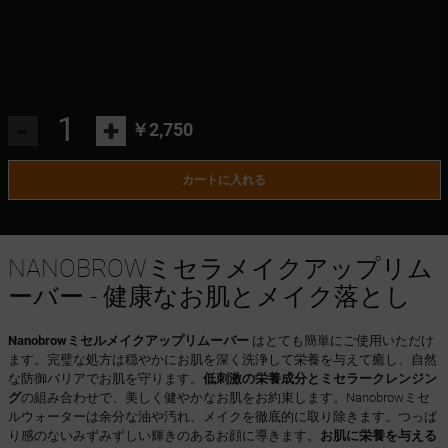
-
+
￥2,750
カートに入れる
NANOBROWミセラメイクアップリム
ーバー - 健康なお肌とメイク落とし
Nanobrowミセルメイクアップリムーバー
はとても簡単にご使用いただけ
ます。完璧な処方は穏やかにお肌を深く洗浄して栄養を与えて癒し、自然
な防御バリアでお肌を守ります。
低刺激の栄養成分とミセラークレンジン
グ
の組み合わせで、美しく健やかなお肌をお約束します。Nanobrowミセ
ルウォーターは余分な油や汚れ、メイクを徹底的に取り除きます。つっぱ
り感のないみずみずしい輝きのあるお顔に導きます。
お肌に栄養を与える