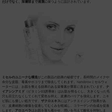
だけでなく、深層部まで清潔に
保つように設計されています。
ミセルのユニークな構造
がこの製品の効果の秘密です。長時間のメイクや
余分な皮脂、毒素やホコリまで除去してくれます。Nanobrowミセルウォ
ーターには、お肌を整える効果のある栄養素が豊富に含まれています。
ナ
イアシンアミド
（ビタミンB3誘導体）はお肌を明るくし、大きくなった毛
穴も目立たなくしてくれて変色を抑え、皮膚のバリアを強化します。ニキ
ビ肌にも優しい処方です。
ザクロエキス
にはアンチエイジング効果があ
り、皮膚細胞の修復を促進してむくみを軽減し、コラーゲンの合成を促進
します。
アロエベラ
はお肌を落ち着かせ、潤いを与えて酸化を抑制しま