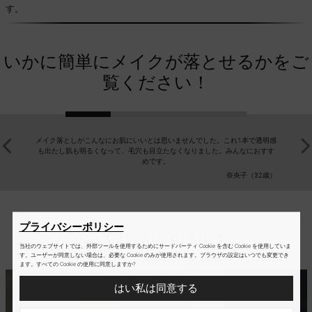
す。
いかに簡単にメイクが落とせるかをご
覧ください！
メイク落としがこんなにお肌にいいとは思いませんでした。これ1本で透明感
お肌のク
も出たし肌も明るくなって、毛穴も目立たなくなりました。みんなにおすす
とすことが
めです。
奈央子（32歳）
プライバシーポリシー
当社のウェブサイトでは、外部ツールを使用するためにサードパーティ Cookie を含む Cookie を使用していま
す。ユーザーが同意しない場合は、必要な Cookie のみが使用されます。ブラウザの設定はいつでも変更でき
ます。すべての Cookie の使用に同意しますか?
はい私は同意する