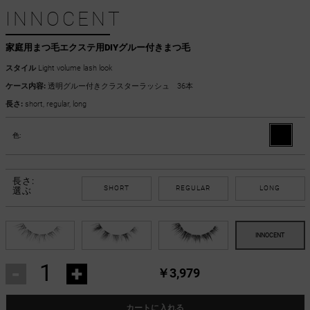
INNOCENT
家庭用まつ毛エクステ用DIYグルー付きまつ毛
スタイル
Light volume lash look
ケース内容:
透明グルー付きクラスターラッシュ 36本
長さ:
short, regular, long
色:
長さ:
SHORT
REGULAR
LONG
選ぶ
-
+
￥3,979
カートに入れる