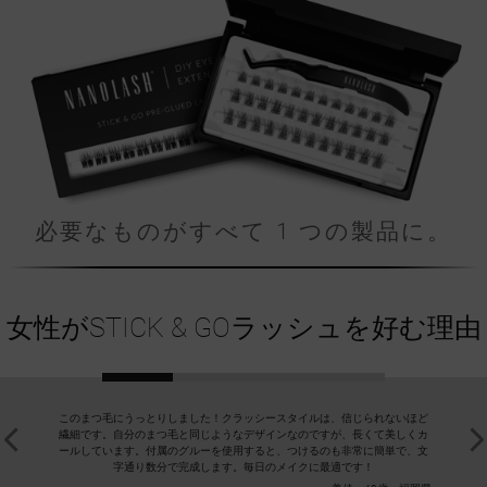
必要なものがすべて 1 つの製品に。
女性がSTICK & GOラッシュを好む理由
このまつ毛にうっとりしました！クラッシースタイルは、信じられないほど
私はクラ
繊細です。自分のまつ毛と同じようなデザインなのですが、長くて美しくカ
除くのがい
ールしています。付属のグルーを使用すると、つけるのも非常に簡単で、文
ジョンは
字通り数分で完成します。毎日のメイクに最適です！
す。完璧