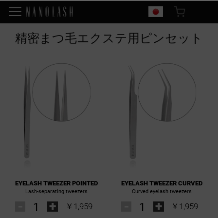
精密まつ毛エクステ用ピンセット
EYELASH TWEEZER POINTED
EYELASH TWEEZER CURVED
Lash-separating tweezers
Curved eyelash tweezers
-
+
-
+
￥1,959
￥1,959