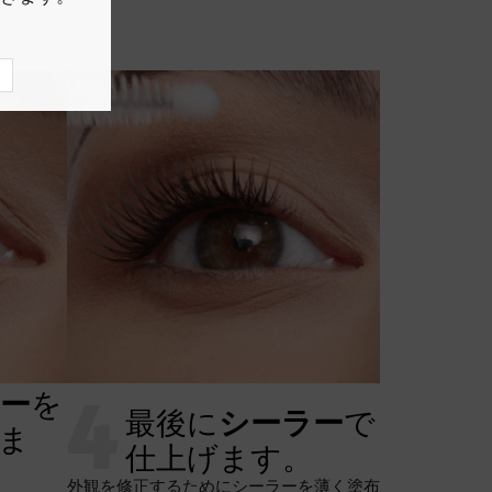
4
ー
を
最後に
シーラー
で
ま
仕上げます。
外観を修正するためにシーラーを薄く塗布