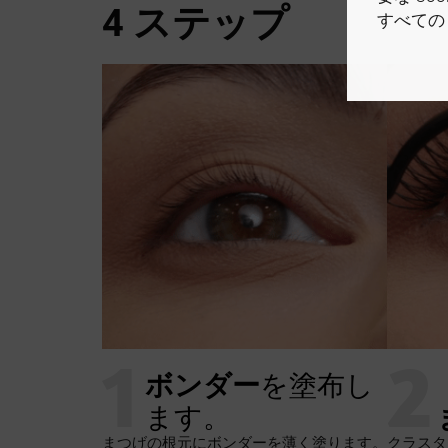
4 ステップ
すべての 
1
2
ボンダー
を塗布し
ます。
まつげの根元にボンダーを薄く塗ります。
クラスタ