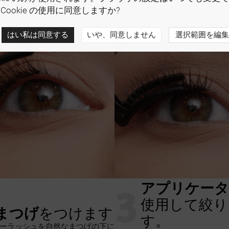
Cookie の使用に同意しますか?
はい私は同意する
いや、同意しません
選択範囲を編集
3
アプリケータ
使用して絞り
まつげ
をつけます
す。
ーラッシュを自然なまつげの下に