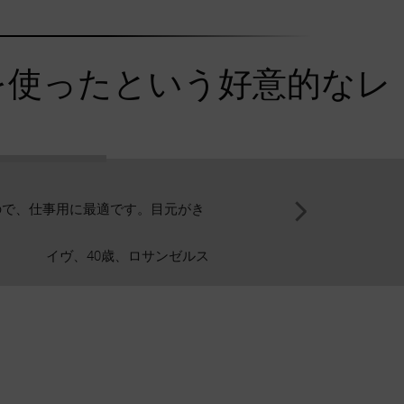
を使ったという好意的なレ
なので、仕事用に最適です。目元がき
完璧です。このスタイルのア
イヴ、40歳、ロサンゼルス