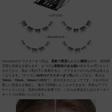
Nanolashのクラスターまつ毛は、
柔軟で変形しにくい構造
なので、長時間
完璧な見栄えを保ちます。まつげは
柔軟性のある細いストリップ
にセット
されており、地まつ毛の下に装着すると、クラスターのつなぎ目は見えな
くなります。1ケースに
36本のクラスターまつ毛
が入っており、長さは
10mm、12mm、14mm
の3種類で、目の大きさによって
です。それぞれが
美しい見栄えを保証し、最大7日間楽しむことができます。完全なアプリ
ケーションには、追加の用具が必要です。これらは単品またはスターター
キットでお求めいただけます。