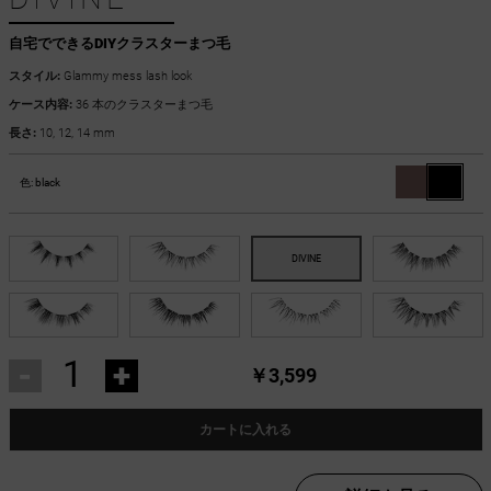
自宅でできるDIYクラスターまつ毛
スタイル:
Glammy mess lash look
ケース内容:
36 本のクラスターまつ毛
長さ:
10, 12, 14 mm
色:
black
-
+
￥3,599
カートに入れる